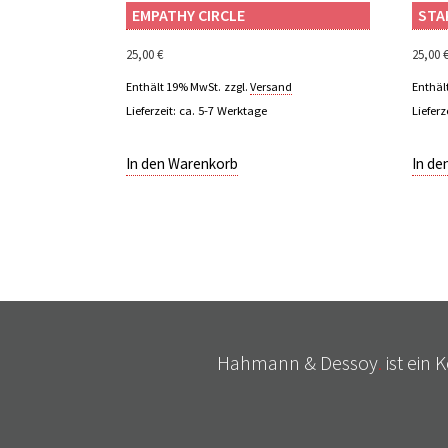
EMPATHY CIRCLE
STA
25,00
€
25,00
Enthält 19% MwSt.
zzgl.
Versand
Enthäl
Lieferzeit: ca. 5-7 Werktage
Lieferz
In den Warenkorb
In de
Hahmann & Dessoy
.
ist ein