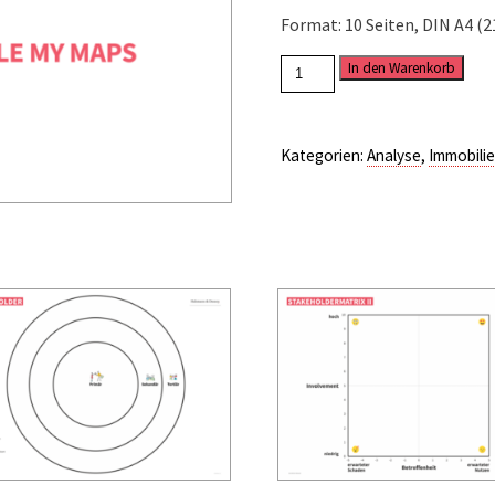
Format: 10 Seiten, DIN A4 (
Kartierung
In den Warenkorb
mit
Google
My
Kategorien:
Analyse
,
Immobili
Maps
Menge