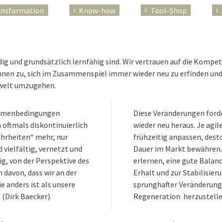
ansformation
Know-how
Tool-Shop
dig und grundsätzlich lernfähig sind. Wir vertrauen auf die Komp
 ihnen zu, sich im Zusammenspiel immer wieder neu zu erfinden und 
mwelt umzugehen.
Rahmenbedingungen
Diese Veränderungen for
 oftmals diskontinuierlich
wieder neu heraus. Je agil
ahrheiten“ mehr, nur
frühzeitig anpassen, dest
 vielfältig, vernetzt und
Dauer im Markt bewähren. 
g, von der Perspektive des
erlernen, eine gute Balan
davon, dass wir an der
Erhalt und zur Stabilisier
e anders ist als unsere
sprunghafter Veränderung
 (Dirk Baecker).
Regeneration herzustelle