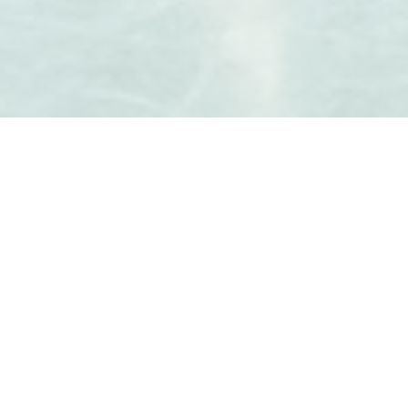
Vertrag widerrufen
Hahmann & Dessoy
.
ist ein Kooperationsprojekt der XIQIT GmbH
und der kairos. Coaching, Consultung, Training.
© 2016 Hahmann & Dessoy
.
·
Impressum
·
Datenschutz
Headerfoto: manun /
photocase.de